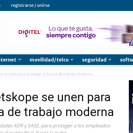
6
registrarse / unirse
nternet
movilidad/telco
seguridad
soft
pe se unen para proteger la fuerza de trabajo moderna
etskope se unen para
za de trabajo moderna
dades XDR y SASE, para proteger a los empleados
 el punto final, hasta la nube.