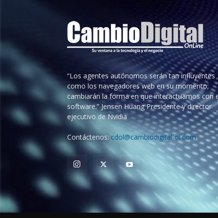
“Los agentes autónomos serán tan influyentes
como los navegadores web en su momento;
cambiarán la forma en que interactuamos con e
software.” Jensen Huang Presidente y director
ejecutivo de Nvidia
Contáctenos:
cdol@cambiodigital-ol.com