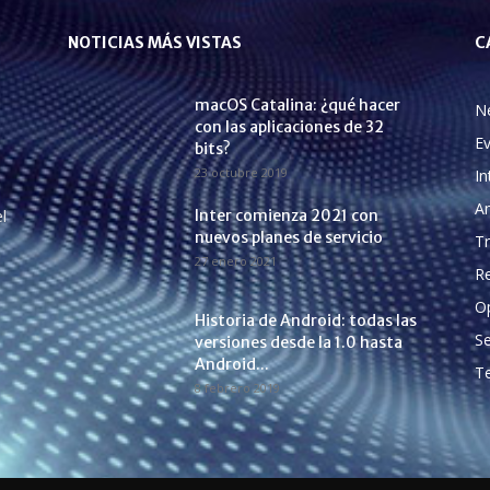
NOTICIAS MÁS VISTAS
C
macOS Catalina: ¿qué hacer
N
con las aplicaciones de 32
E
bits?
23 octubre 2019
In
A
l
Inter comienza 2021 con
nuevos planes de servicio
Tr
27 enero 2021
Re
O
Historia de Android: todas las
Se
versiones desde la 1.0 hasta
Android...
Te
8 febrero 2019