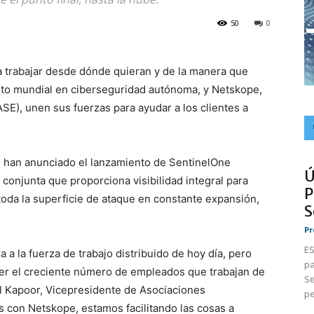
50
0
a trabajar desde dónde quieran y de la manera que
to mundial en ciberseguridad autónoma, y Netskope,
E), unen sus fuerzas para ayudar a los clientes a
 han anunciado el lanzamiento de SentinelOne
Ú
conjunta que proporciona visibilidad integral para
P
toda la superficie de ataque en constante expansión,
S
Pr
ES
a a la fuerza de trabajo distribuido de hoy día, pero
pa
ger el creciente número de empleados que trabajan de
Se
hil Kapoor, Vicepresidente de Asociaciones
pe
s con Netskope, estamos facilitando las cosas a