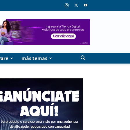
ware
más temas