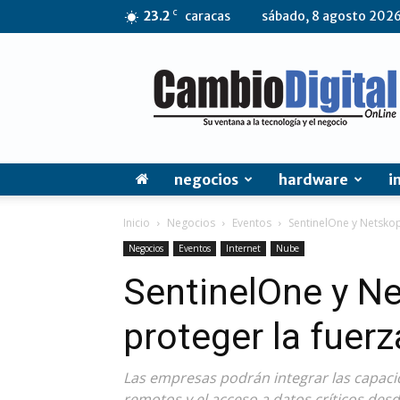
C
23.2
caracas
sábado, 8 agosto 202
CambioDigital
OnLine
negocios
hardware
i
Inicio
Negocios
Eventos
SentinelOne y Netsko
Negocios
Eventos
Internet
Nube
SentinelOne y N
proteger la fuer
Las empresas podrán integrar las capaci
remotos y el acceso a datos críticos desde