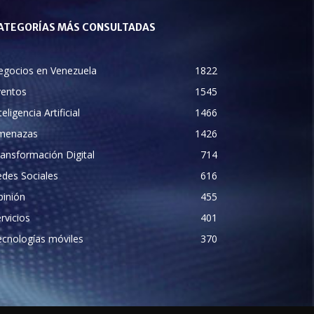
ATEGORÍAS MÁS CONSULTADAS
egocios en Venezuela
1822
ventos
1545
teligencia Artificial
1466
menazas
1426
ansformación Digital
714
des Sociales
616
pinión
455
rvicios
401
cnologías móviles
370