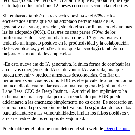
recursos (42%). De hecho, el 51% afirma que es probable que deje
su trabajo en los próximos 12 meses como consecuencia del estrés.
Sin embargo, también hay aspectos positivos: el 69% de los
encuestados afirma que ya ha adoptado herramientas de IA
generativa en su organización, siendo el sector financiero el que más
las ha adoptado (80%). Casi tres cuartas partes (70%) de los
profesionales de la seguridad afirman que la IA generativa está
teniendo un impacto positivo en la productividad y la colaboración
de los empleados, y el 63% afirma que la tecnología también ha
mejorado la moral de los empleados.
«En esta nueva era de IA generativa, la única forma de combatir las
amenazas emergentes de IA es utilizando IA avanzada, una que
pueda prevenir y predecir amenazas desconocidas. Confiar en
herramientas anticuadas como EDR es el equivalente a luchar contra
un incendio de cuatro alarmas con una manguera de jardín», dice
Lane Bess, CEO de Deep Instinct. «Asumir el incumplimiento ha
sido una postura aceptada, pero la creencia de que EDR puede
adelantarse a las amenazas simplemente no es cierta. Es necesario un
cambio hacia la prevención predictiva para la seguridad de los datos
para adelantarse a las vulnerabilidades, limitar los falsos positivos y
aliviar el estrés de los equipos de seguridad.»
Puede obtener el informe completo en el sitio web de
Deep Instinct
.