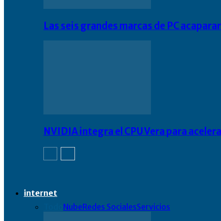
Las seis grandes marcas de PC acapara
NVIDIA integra el CPU Vera para acelera
internet
Todo
Nube
Redes Sociales
Servicios