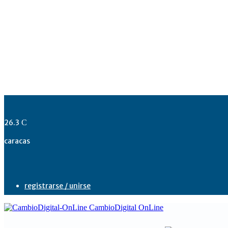
26.3
C
caracas
registrarse / unirse
CambioDigital OnLine