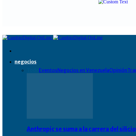
negocios
Todo
Eventos
Negocios en Venezuela
Opinión
Tra
Anthropic se suma a la carrera del silic