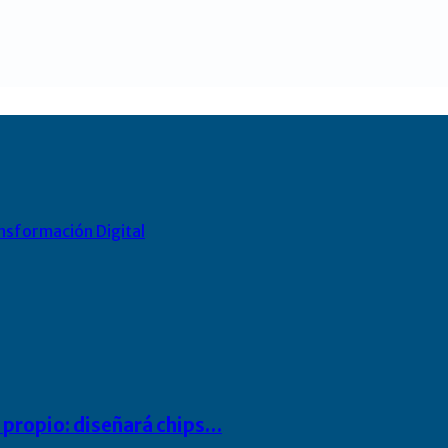
nsformación Digital
io propio: diseñará chips…