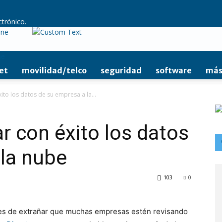
ctrónico.
ine
et
movilidad/telco
seguridad
software
más
ito los datos de su empresa a la...
r con éxito los datos
la nube
103
0
o es de extrañar que muchas empresas estén revisando