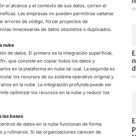
n
ón el alcance y el contexto de sus datos, corren el
26
ineficaz. Las empresas no pueden permitirse saltarse
ar errores de código, forzar proyectos de
ncias innecesarias de datos obsoletos o duplicados.
la nube
E
n de datos. El primero es la integración superficial,
n
t», que consiste en copiar todos los datos y
d
arlos en la plataforma en nube tal cual. La segunda es
ncular los recursos de su sistema operativo original y
4 
rarlos en la nube. La integración profunda puede ser
rmite optimizar los recursos en la nube y reducir los
s las bases
E
 centros de datos en la nube funcionan de forma
p
es y rutinarios. Si las organizaciones carecen de