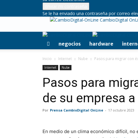
Se le ha enviado una contraseña por correo ele
CambioDigital OnL
negocios
hardware
intern
Inicio
Internet
Nube
Pasos para migrar con éx
Internet
Nube
Pasos para migra
de su empresa a 
Por
Prensa CambioDigital OnLine
-
17 octubre 2023
En medio de un clima económico difícil, n