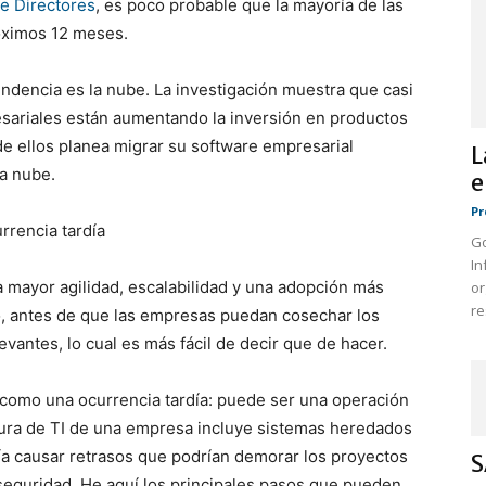
de Directores
, es poco probable que la mayoría de las
óximos 12 meses.
endencia es la nube. La investigación muestra que casi
resariales están aumentando la inversión en productos
 de ellos planea migrar su software empresarial
L
la nube.
e
Pr
rrencia tardía
Go
In
 mayor agilidad, escalabilidad y una adopción más
or
re
o, antes de que las empresas puedan cosechar los
evantes, lo cual es más fácil de decir que de hacer.
s como una ocurrencia tardía: puede ser una operación
tura de TI de una empresa incluye sistemas heredados
ía causar retrasos que podrían demorar los proyectos
S
 seguridad. He aquí los principales pasos que pueden