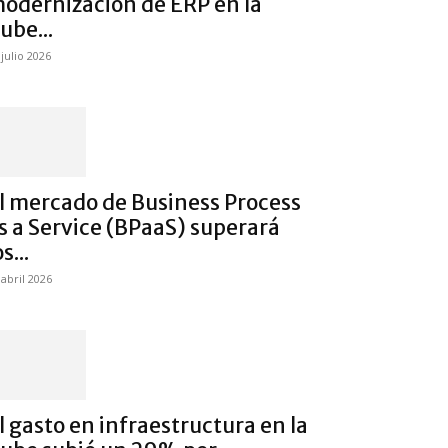
odernización de ERP en la
ube...
 julio 2026
l mercado de Business Process
s a Service (BPaaS) superará
os...
 abril 2026
l gasto en infraestructura en la