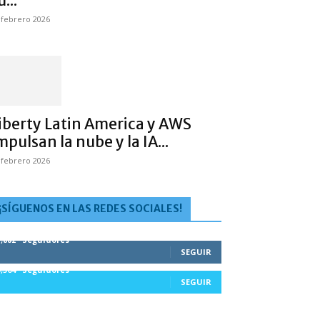
u...
 febrero 2026
iberty Latin America y AWS
mpulsan la nube y la IA...
 febrero 2026
¡SÍGUENOS EN LAS REDES SOCIALES!
1,882
Seguidores
SEGUIR
5,564
Seguidores
SEGUIR