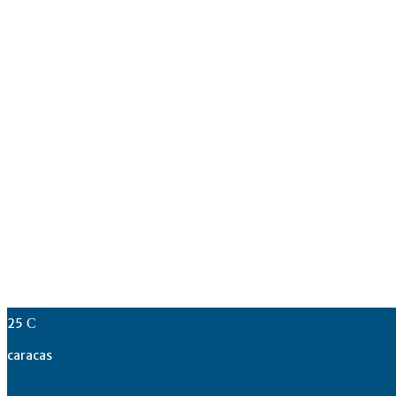
25
C
caracas