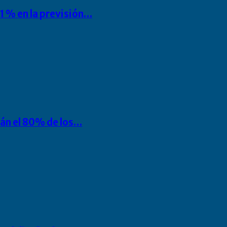
1 % en la previsión…
rán el 80% de los…