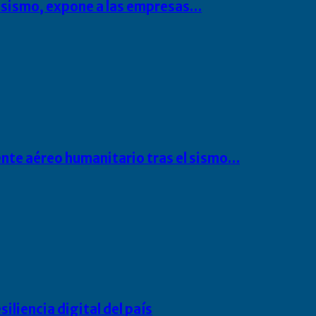
l sismo, expone a las empresas…
ente aéreo humanitario tras el sismo…
liencia digital del país