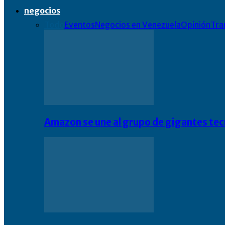
negocios
Todo
Eventos
Negocios en Venezuela
Opinión
Tra
Amazon se une al grupo de gigantes te