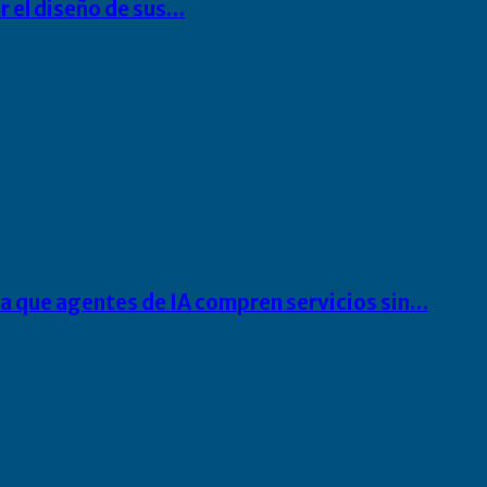
r el diseño de sus…
ra que agentes de IA compren servicios sin…