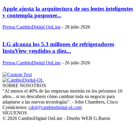
Apple ajusta la arquitectura de sus lentes inteligentes
y contempla posponer...
Prensa CambioDigital OnLine
-
28 julio 2026
LG alcanza los 5.3 millones de refrigeradores
InstaView vendidos a diez...
Prensa CambioDigital OnLine
-
26 julio 2026
SOBRE NOSOTROS
"Al menos el 40% de las empresas morirán en los próximos 10
años... si no descubren cómo cambiar toda su negocio para
adaptarse a las nuevas tecnologías". - John Chambers, Cisco
Contáctenos:
cdol@cambiodigital-ol.com
SÍGUENOS
© 2026 CambioDigital OnLine - Diseño WEB G.Baron