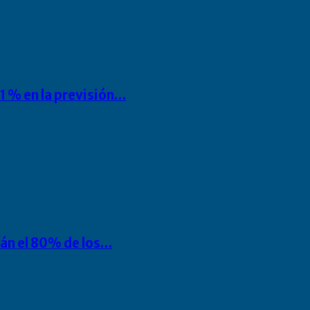
1 % en la previsión…
rán el 80% de los…