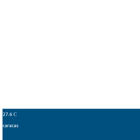
27.6
C
caracas