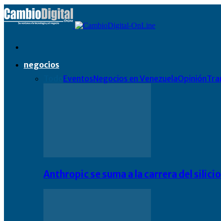
negocios
Todo
Eventos
Negocios en Venezuela
Opinión
Tra
Anthropic se suma a la carrera del silic