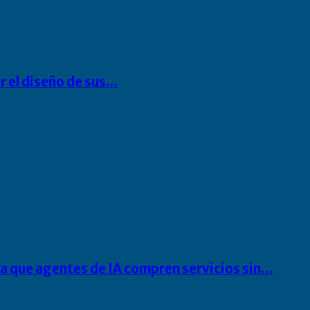
r el diseño de sus…
ra que agentes de IA compren servicios sin…