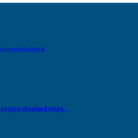
nsformación Digital
io propio: diseñará chips…