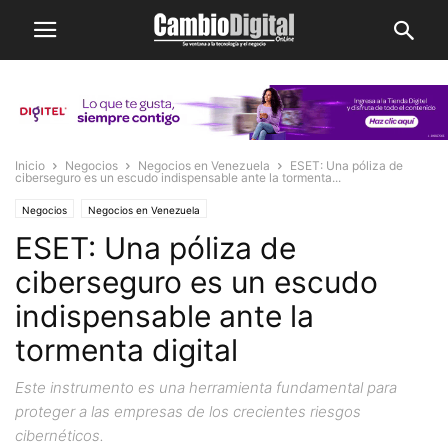
Inicio
Negocios
Negocios en Venezuela
ESET: Una póliza de
ciberseguro es un escudo indispensable ante la tormenta...
Negocios
Negocios en Venezuela
ESET: Una póliza de
ciberseguro es un escudo
indispensable ante la
tormenta digital
Este instrumento es una herramienta fundamental para
proteger a las empresas de los crecientes riesgos
cibernéticos.