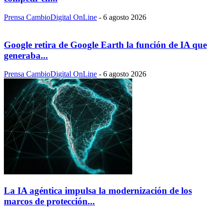
Prensa CambioDigital OnLine
-
6 agosto 2026
Google retira de Google Earth la función de IA que
generaba...
Prensa CambioDigital OnLine
-
6 agosto 2026
La IA agéntica impulsa la modernización de los
marcos de protección...