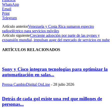
WhatsApp
Email
Print
Telegram
Artículo anterior
Venezuela y Costa Rica sumaron espectro
radioeléctrico para servicios móviles
Artículo siguiente
Creciente adopción por parte de las pymes y
expansión mundial, impulsan auge del mercado de servicios en nube
ARTÍCULOS RELACIONADOS
Sony y Cisco integran tecnologías para optimizar la
automatización en salas...
Prensa CambioDigital OnLine
-
28 julio 2026
Detrás de cada gol existe una red que millones de
personas...