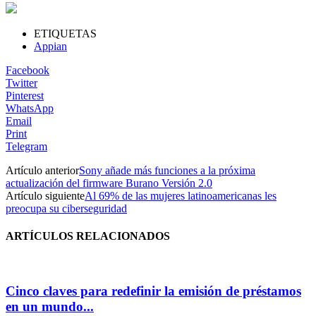
ETIQUETAS
Appian
Facebook
Twitter
Pinterest
WhatsApp
Email
Print
Telegram
Artículo anterior
Sony añade más funciones a la próxima
actualización del firmware Burano Versión 2.0
Artículo siguiente
Al 69% de las mujeres latinoamericanas les
preocupa su ciberseguridad
ARTÍCULOS RELACIONADOS
Cinco claves para redefinir la emisión de préstamos
en un mundo...