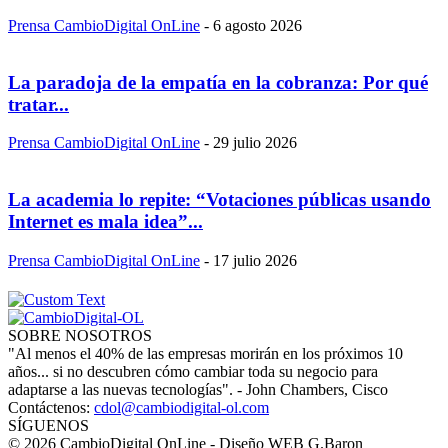
Prensa CambioDigital OnLine
-
6 agosto 2026
La paradoja de la empatía en la cobranza: Por qué
tratar...
Prensa CambioDigital OnLine
-
29 julio 2026
La academia lo repite: “Votaciones públicas usando
Internet es mala idea”...
Prensa CambioDigital OnLine
-
17 julio 2026
SOBRE NOSOTROS
"Al menos el 40% de las empresas morirán en los próximos 10
años... si no descubren cómo cambiar toda su negocio para
adaptarse a las nuevas tecnologías". - John Chambers, Cisco
Contáctenos:
cdol@cambiodigital-ol.com
SÍGUENOS
© 2026 CambioDigital OnLine - Diseño WEB G.Baron