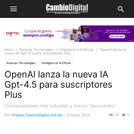
Inicio
Nuevas Tecnologías
Inteligencia Artificial
OpenAI lanza la
nueva IA Gpt-4.5 para suscriptores Plus
Nuevas Tecnologías
Inteligencia Artificial
OpenAI lanza la nueva IA
Gpt-4.5 para suscriptores
Plus
Conversaciones más naturales y menos "alucinantes".
38
0
Por
Prensa CambioDigital OnLine
-
6 marzo 2025