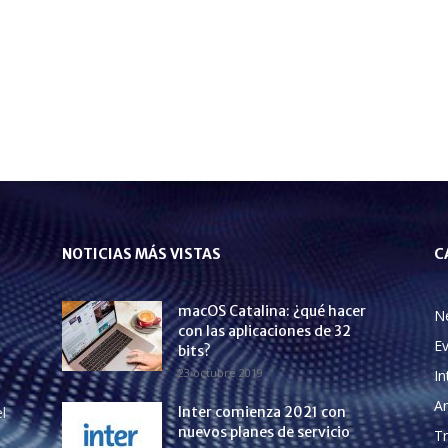
NOTICIAS MÁS VISTAS
C
macOS Catalina: ¿qué hacer
N
con las aplicaciones de 32
E
bits?
23 octubre 2019
In
A
l
Inter comienza 2021 con
nuevos planes de servicio
Tr