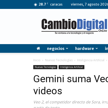
C
28.7
caracas
viernes, 7 agosto 202
CambioDigital
OnLine
negocios
hardware
i
Inicio
Nuevas Tecnologías
Inteligencia Artificial
Nuevas Tecnologías
Inteligencia Artificial
Gemini suma Veo 
videos
Veo 2, el competidor directo de Sora, i
partir de texto.