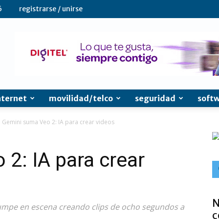
6
registrarse / unirse
nternet
movilidad/telco
seguridad
soft
Gemini suma Veo 2: IA para crear videos
2: IA para crear
N
rrumpe en escena creando clips de ocho segundos a
c