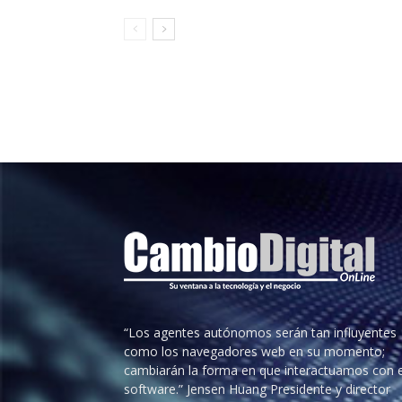
“Los agentes autónomos serán tan influyentes
como los navegadores web en su momento;
cambiarán la forma en que interactuamos con e
software.” Jensen Huang Presidente y director