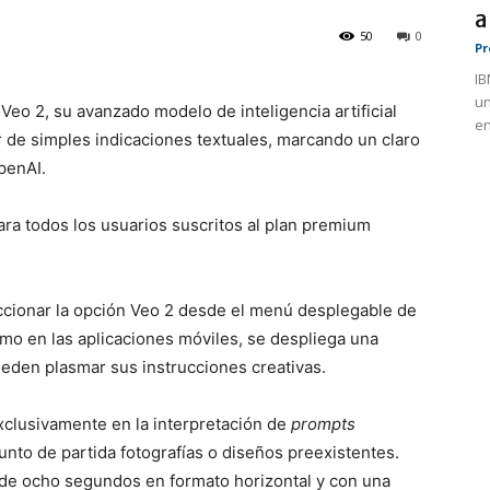
a
50
0
Pr
IB
un
eo 2, su avanzado modelo de inteligencia artificial
en
ir de simples indicaciones textuales, marcando un claro
penAI.
ara todos los usuarios suscritos al plan premium
eccionar la opción Veo 2 desde el menú desplegable de
mo en las aplicaciones móviles, se despliega una
pueden plasmar sus instrucciones creativas.
xclusivamente en la interpretación de
prompts
unto de partida fotografías o diseños preexistentes.
 de ocho segundos en formato horizontal y con una