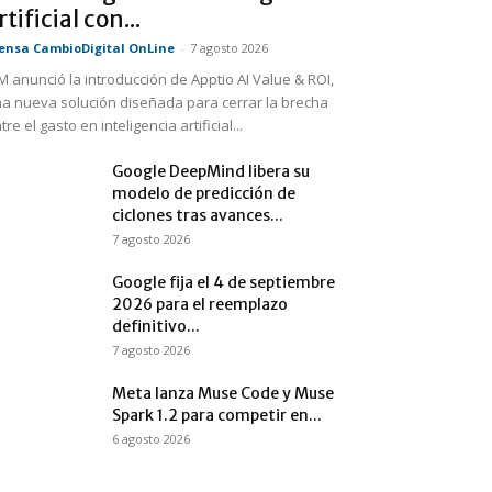
rtificial con...
ensa CambioDigital OnLine
-
7 agosto 2026
M anunció la introducción de Apptio AI Value & ROI,
a nueva solución diseñada para cerrar la brecha
tre el gasto en inteligencia artificial...
Google DeepMind libera su
modelo de predicción de
ciclones tras avances...
7 agosto 2026
Google fija el 4 de septiembre
2026 para el reemplazo
definitivo...
7 agosto 2026
Meta lanza Muse Code y Muse
Spark 1.2 para competir en...
6 agosto 2026