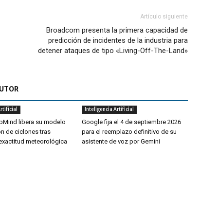
Artículo siguiente
Broadcom presenta la primera capacidad de
predicción de incidentes de la industria para
detener ataques de tipo «Living-Off-The-Land»
AUTOR
rtificial
Inteligencia Artificial
Mind libera su modelo
Google fija el 4 de septiembre 2026
n de ciclones tras
para el reemplazo definitivo de su
exactitud meteorológica
asistente de voz por Gemini