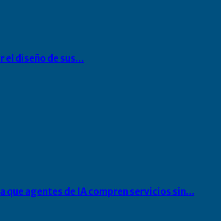
r el diseño de sus…
ra que agentes de IA compren servicios sin…