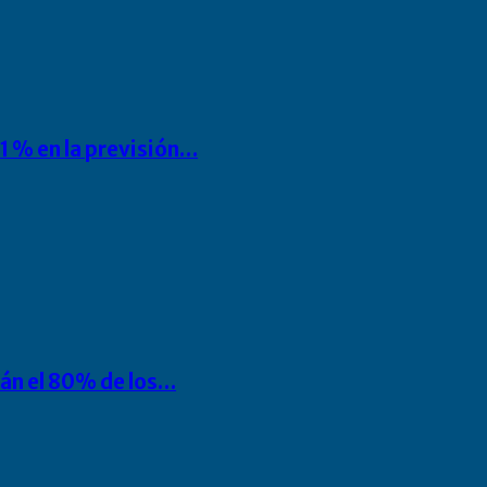
1 % en la previsión…
rán el 80% de los…