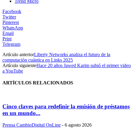
Trend Micro
Facebook
Twitter
Pinterest
WhatsApp
Email
Print
Telegram
Artículo anterior
Liberty Networks analiza el futuro de la
computación cuántica en Links 2025
Artículo siguiente
Hace 20 años Jawed Karim subió el primer video
a YouTube
ARTÍCULOS RELACIONADOS
Cinco claves para redefinir la emisión de préstamos
en un mundo...
Prensa CambioDigital OnLine
-
6 agosto 2026