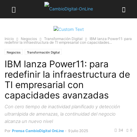
Inicio
Negocios
Transformación Digital
IBM lanza Power11: para
redefinir la infraestructura de TI empresarial con capacidades...
Negocios
Transformación Digital
IBM lanza Power11: para
redefinir la infraestructura de
TI empresarial con
capacidades avanzadas
Con cero tiempo de inactividad planificado y detección
ultrarrápida de amenazas, la continuidad del negocio
alcanza un nuevo nivel
34
0
Por
Prensa CambioDigital OnLine
-
9 julio 2025