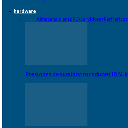
hardware
Todo
Almacenamiento
PC/Servidores
Periféricos
Presiones de suministro reducen 10 % l