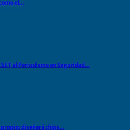
P como el…
o ESET al Periodismo en Seguridad…
io propio: diseñará chips…