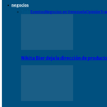
negocios
Todo
Eventos
Negocios en Venezuela
Opinión
Tra
Nikita Bier deja la dirección de product