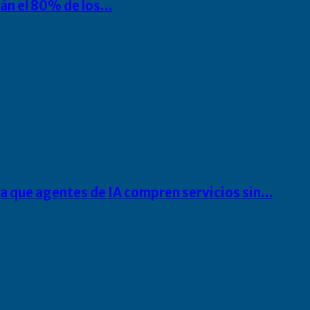
rán el 80% de los…
ra que agentes de IA compren servicios sin…