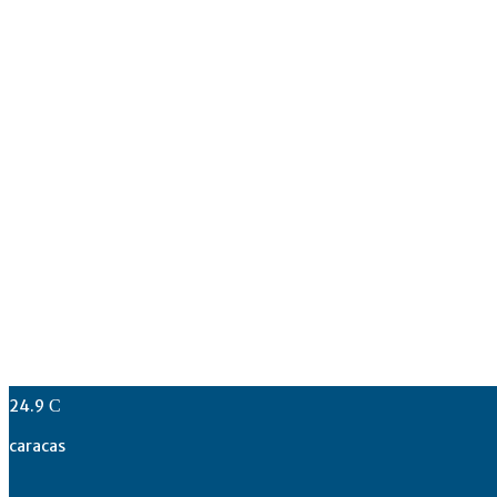
24.9
C
caracas