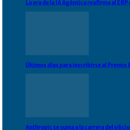
La era de la IA Agéntica reafirma al ER
Últimos días para inscribirse al Premi
Anthropic se suma a la carrera del silic