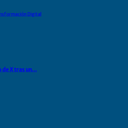
nsformación Digital
o de X tras un…