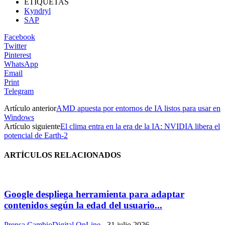
ETIQUETAS
Kyndryl
SAP
Facebook
Twitter
Pinterest
WhatsApp
Email
Print
Telegram
Artículo anterior
AMD apuesta por entornos de IA listos para usar en
Windows
Artículo siguiente
El clima entra en la era de la IA: NVIDIA libera el
potencial de Earth-2
ARTÍCULOS RELACIONADOS
Google despliega herramienta para adaptar
contenidos según la edad del usuario...
Prensa CambioDigital OnLine
-
31 julio 2026