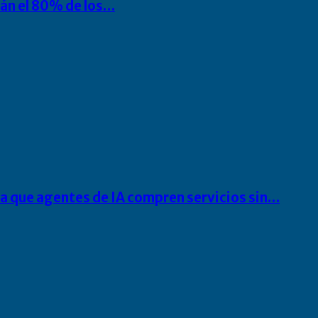
rán el 80% de los…
ra que agentes de IA compren servicios sin…