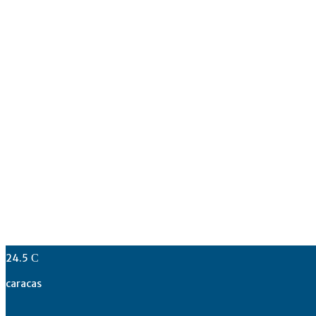
24.5
C
caracas