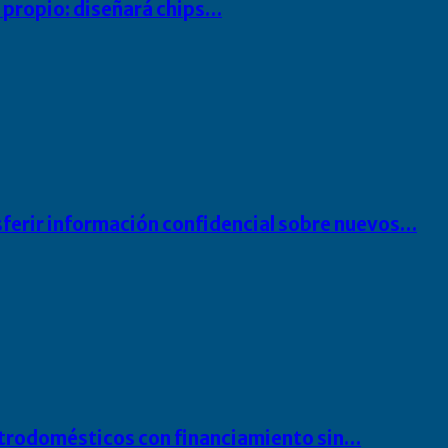
io propio: diseñará chips…
sferir información confidencial sobre nuevos…
ectrodomésticos con financiamiento sin…