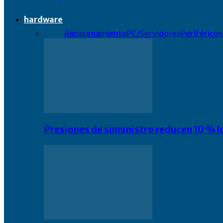
hardware
Todo
Almacenamiento
PC/Servidores
Periféricos
Presiones de suministro reducen 10 % l