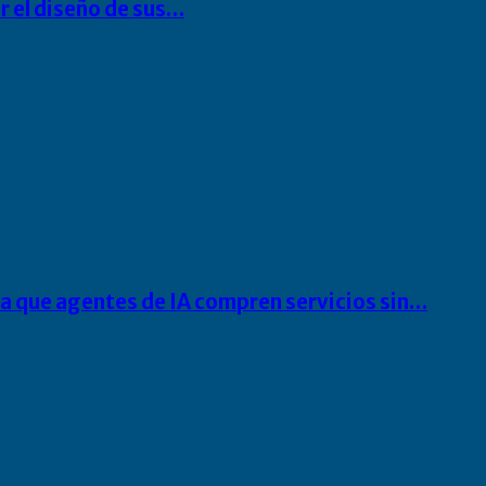
r el diseño de sus…
ra que agentes de IA compren servicios sin…