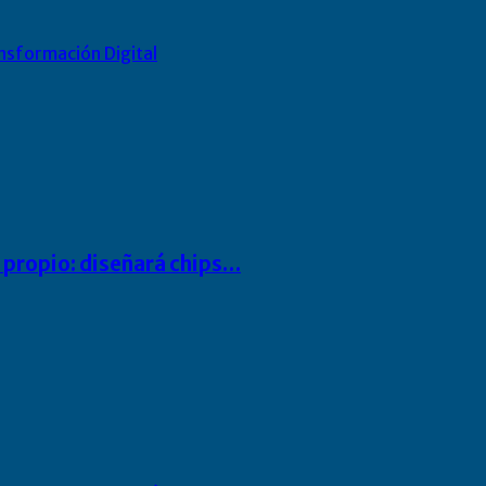
nsformación Digital
io propio: diseñará chips…