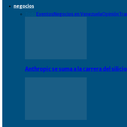
negocios
Todo
Eventos
Negocios en Venezuela
Opinión
Tra
Anthropic se suma a la carrera del silic