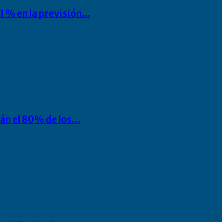
1 % en la previsión…
rán el 80% de los…