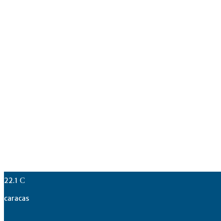
22.1
C
caracas