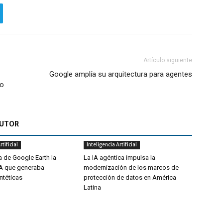
Artículo siguiente
Google amplía su arquitectura para agentes
mo
AUTOR
rtificial
Inteligencia Artificial
a de Google Earth la
La IA agéntica impulsa la
IA que generaba
modernización de los marcos de
ntéticas
protección de datos en América
Latina