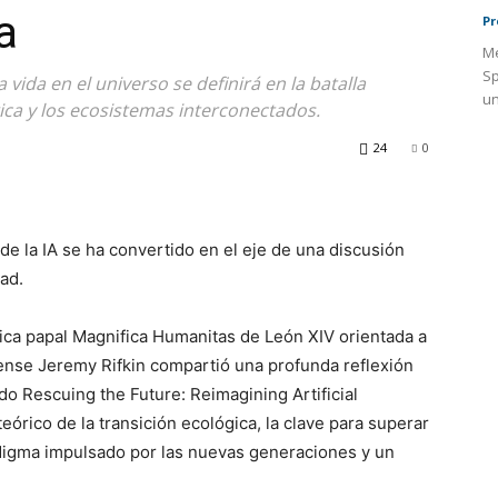
a
Pr
Me
Sp
 vida en el universo se definirá en la batalla
un
ógica y los ecosistemas interconectados.
24
0
 de la IA se ha convertido en el eje de una discusión
ad.
lica papal Magnifica Humanitas de León XIV orientada a
dense Jeremy Rifkin compartió una profunda reflexión
do Rescuing the Future: Reimagining Artificial
teórico de la transición ecológica, la clave para superar
radigma impulsado por las nuevas generaciones y un