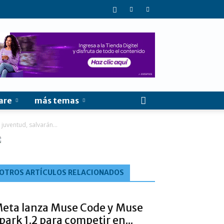
are
más temas
uventud, salvarán...
OTROS ARTÍCULOS RELACIONADOS
eta lanza Muse Code y Muse
park 1.2 para competir en...