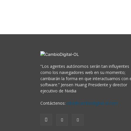
“Los agentes autónomos serán tan influyentes
como los navegadores web en su momento;
cambiarán la forma en que interactuamos con e
software.” Jensen Huang Presidente y director
ejecutivo de Nvidia
Contáctenos:
cdol@cambiodigital-ol.com