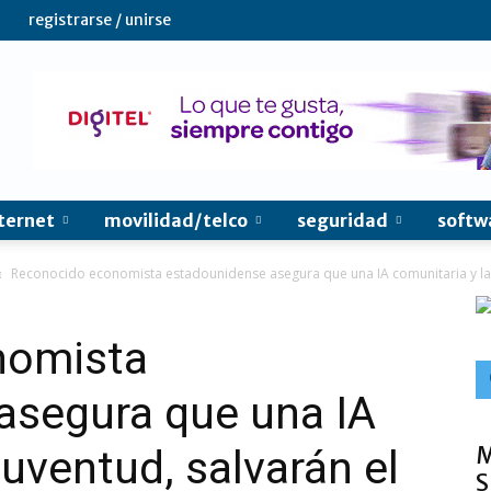
registrarse / unirse
ternet
movilidad/telco
seguridad
softw
Reconocido economista estadounidense asegura que una IA comunitaria y la j
nomista
asegura que una IA
M
juventud, salvarán el
S