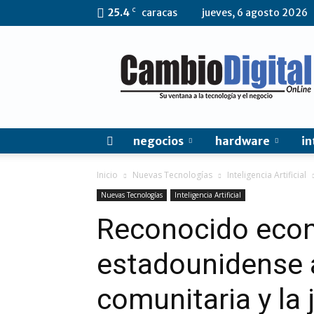
C
25.4
caracas
jueves, 6 agosto 2026
CambioDigital
OnLine
negocios
hardware
in
Inicio
Nuevas Tecnologías
Inteligencia Artificial
Nuevas Tecnologías
Inteligencia Artificial
Reconocido eco
estadounidense 
comunitaria y la 