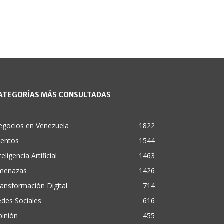
ATEGORÍAS MÁS CONSULTADAS
egocios en Venezuela
1822
ventos
1544
teligencia Artificial
1463
menazas
1426
ansformación Digital
714
des Sociales
616
pinión
455