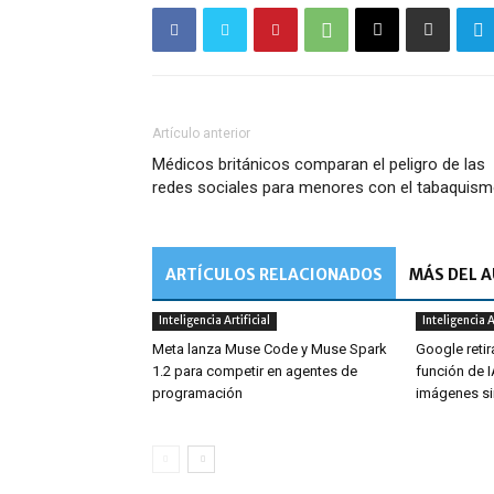
Artículo anterior
Médicos británicos comparan el peligro de las
redes sociales para menores con el tabaquis
ARTÍCULOS RELACIONADOS
MÁS DEL 
Inteligencia Artificial
Inteligencia A
Meta lanza Muse Code y Muse Spark
Google retir
1.2 para competir en agentes de
función de 
programación
imágenes si