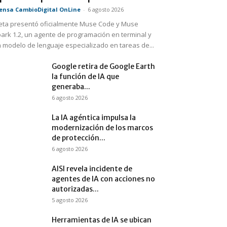
ensa CambioDigital OnLine
-
6 agosto 2026
ta presentó oficialmente Muse Code y Muse
ark 1.2, un agente de programación en terminal y
 modelo de lenguaje especializado en tareas de...
Google retira de Google Earth
la función de IA que
generaba...
6 agosto 2026
La IA agéntica impulsa la
modernización de los marcos
de protección...
6 agosto 2026
AISI revela incidente de
agentes de IA con acciones no
autorizadas...
5 agosto 2026
Herramientas de IA se ubican