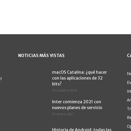
NOTICIAS MÁS VISTAS
C
macOS Catalina: ¿qué hacer
N
con las aplicaciones de 32
l
E
bits?
23 octubre 2019
In
A
Inter comienza 2021 con
nuevos planes de servicio
Tr
27 enero 2021
Re
O
Historia de Android: todas las