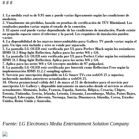
# # #
1. La medida real es de 9.95 mm y puede variar ligeramente según las condiciones de
medición.
2. Visualmente sin pérdidas, basado en pruebas de certificación de TÜV Rheinland. Los
resultados pueden variar según el estado de la conexión.
3. El ajuste real puede variar dependiendo de las condiciones de instalación. Puede existir
un pequeño espacio entre el televisor y la pared. Los requisitos de instalación pueden
variar.
4. La disponibilidad de los marcos intercambiables para Gallery TV puede variar según el
país. Un tipo está incluido y otro se vende por separado.
5. La pantalla LG OLED está verificada por UL para Perfect Black según los estándares
IDMS 11.5 Ring-light Reflection. Aplica para las series W6 y G6.
6. La pantalla LG OLED está verificada por UL para Perfect Color según los estándares
IDMS 11.5 Ring-light Reflection. Aplica para las series W6 y G6.
7. Aplica para las series W6 y G6 (excepto modelos de 97 pulgadas).
8. La pantalla LG OLED está certificada por Intertek como Reflection Free según la
implementación IDMS 11.2.2 sampling-sphere.
9. Servicio por suscripción disponible en LG Smart TVs con webOS 25 o superior,
incluyendo modelos anteriores actualizados a webOS 25.
10. Oferta promocional válida del 1 de mayo al 31 de diciembre para el servicio por
suscripción LG Gallery+, disponible únicamente en mercados donde el servicio se ofrece
actualmente: Alemania, Italia, Francia, España, Austria, Bélgica, Croacia, Chipre,
Estonia, Finlandia, Grecia, Irlanda, Letonia, Lituania, Luxemburgo, Malta, Países Bajos,
Portugal, Eslovaquia, Eslovenia, Noruega, Suecia, Dinamarca, Islandia, Corea, Estados
Unidos, Reino Unido y Australia.
Fuente: LG Electronics Media Entertainment Solution Company