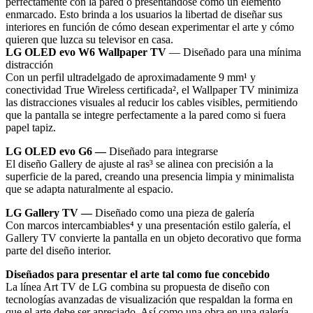
perfectamente con la pared o presentándose como un elemento
enmarcado. Esto brinda a los usuarios la libertad de diseñar sus
interiores en función de cómo desean experimentar el arte y cómo
quieren que luzca su televisor en casa.
LG OLED evo W6 Wallpaper TV
— Diseñado para una mínima
distracción
Con un perfil ultradelgado de aproximadamente 9 mm¹ y
conectividad True Wireless certificada², el Wallpaper TV minimiza
las distracciones visuales al reducir los cables visibles, permitiendo
que la pantalla se integre perfectamente a la pared como si fuera
papel tapiz.
LG OLED evo G6 —
Diseñado para integrarse
El diseño Gallery de ajuste al ras³ se alinea con precisión a la
superficie de la pared, creando una presencia limpia y minimalista
que se adapta naturalmente al espacio.
LG Gallery TV —
Diseñado como una pieza de galería
Con marcos intercambiables⁴ y una presentación estilo galería, el
Gallery TV convierte la pantalla en un objeto decorativo que forma
parte del diseño interior.
Diseñados para presentar el arte tal como fue concebido
La línea Art TV de LG combina su propuesta de diseño con
tecnologías avanzadas de visualización que respaldan la forma en
que el arte debe ser apreciado. Así como una obra en una galería