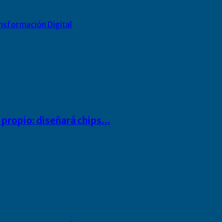
nsformación Digital
io propio: diseñará chips…