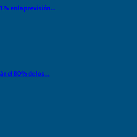
1 % en la previsión…
rán el 80% de los…