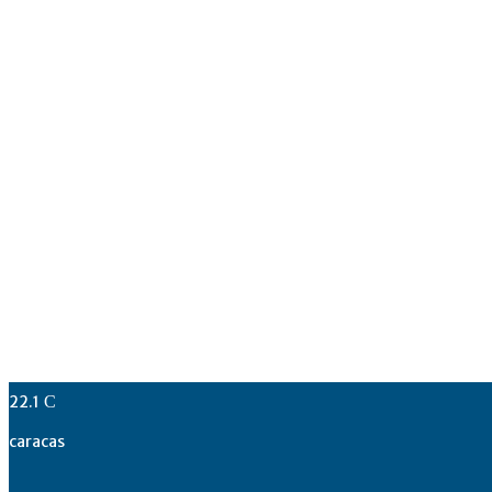
22.1
C
caracas