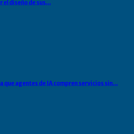
r el diseño de sus…
ra que agentes de IA compren servicios sin…