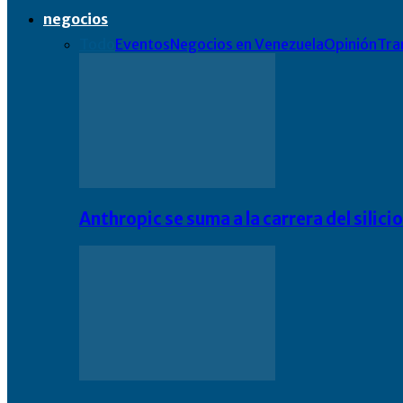
negocios
Todo
Eventos
Negocios en Venezuela
Opinión
Tra
Anthropic se suma a la carrera del silic