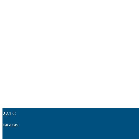
22.1
C
caracas