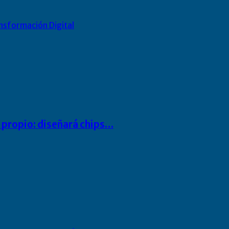
nsformación Digital
io propio: diseñará chips…