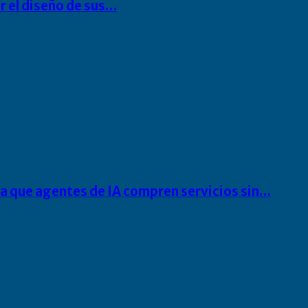
r el diseño de sus…
ra que agentes de IA compren servicios sin…