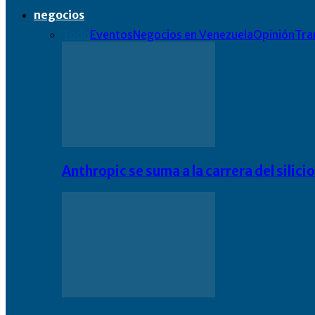
negocios
Todo
Eventos
Negocios en Venezuela
Opinión
Tra
Anthropic se suma a la carrera del silic