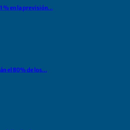
1 % en la previsión…
rán el 80% de los…