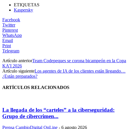
ETIQUETAS
Kaspersky
Facebook
Twitter
Pinterest
WhatsApp
Email
Print
Telegram
Artículo anterior
Team Codepeques se corona bicampeón en la Copa
KA’I 2026
Artículo siguiente
Los agentes de IA de los clientes están llegando…
¿Están preparados?
ARTÍCULOS RELACIONADOS
La llegada de los “carteles” a la ciberseguridad:
Grupo de cibercrimen...
Prensa CambioDigital OnLine
-
6 agosto 2026