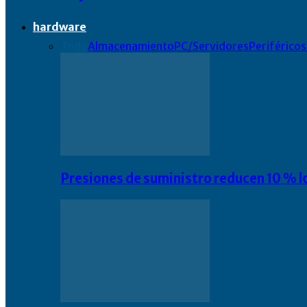
hardware
Todo
Almacenamiento
PC/Servidores
Periféricos
Presiones de suministro reducen 10 % l