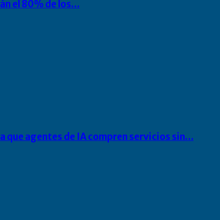
rán el 80% de los…
ra que agentes de IA compren servicios sin…