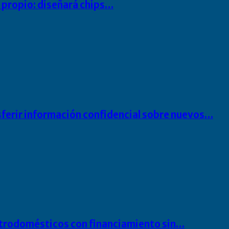
io propio: diseñará chips…
sferir información confidencial sobre nuevos…
ectrodomésticos con financiamiento sin…