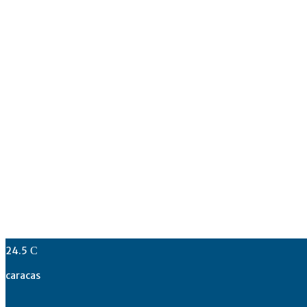
24.5
C
caracas