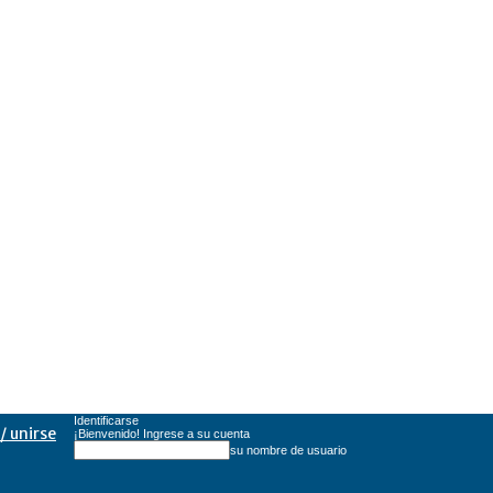
Identificarse
/ unirse
¡Bienvenido! Ingrese a su cuenta
su nombre de usuario