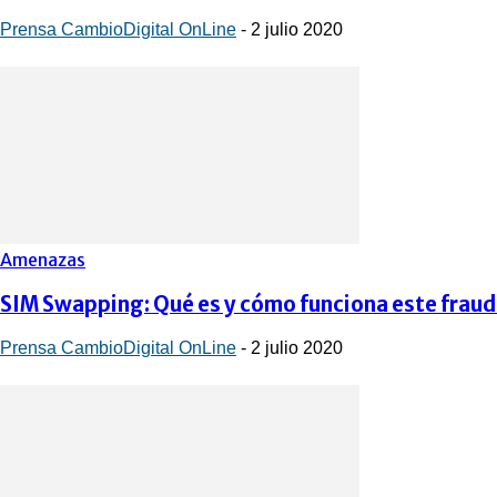
Prensa CambioDigital OnLine
-
2 julio 2020
Amenazas
SIM Swapping: Qué es y cómo funciona este frau
Prensa CambioDigital OnLine
-
2 julio 2020