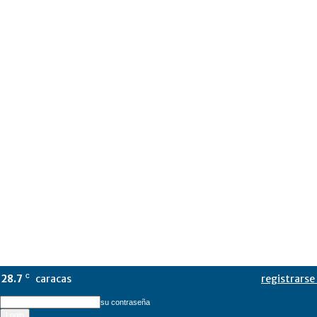
28.7
caracas
registrarse 
C
su contraseña