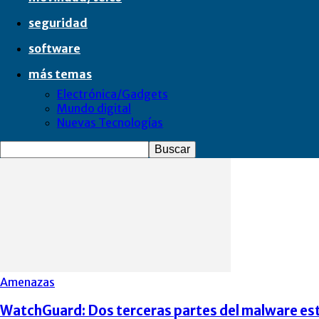
seguridad
software
más temas
Electrónica/Gadgets
Mundo digital
Nuevas Tecnologías
Amenazas
WatchGuard: Dos terceras partes del malware están