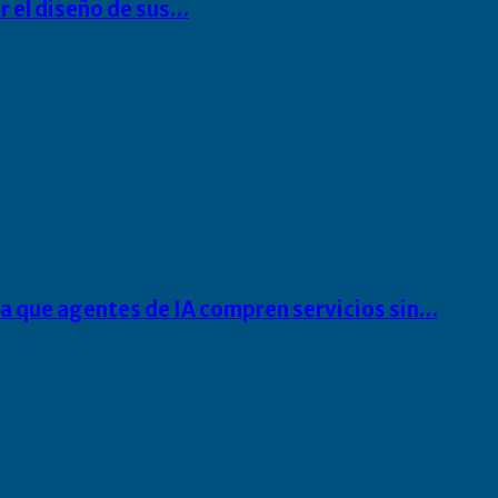
r el diseño de sus…
ra que agentes de IA compren servicios sin…