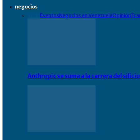
negocios
Todo
Eventos
Negocios en Venezuela
Opinión
Tra
Anthropic se suma a la carrera del silic