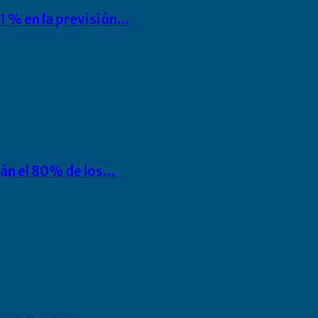
1 % en la previsión…
rán el 80% de los…