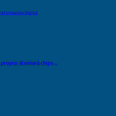
nsformación Digital
io propio: diseñará chips…