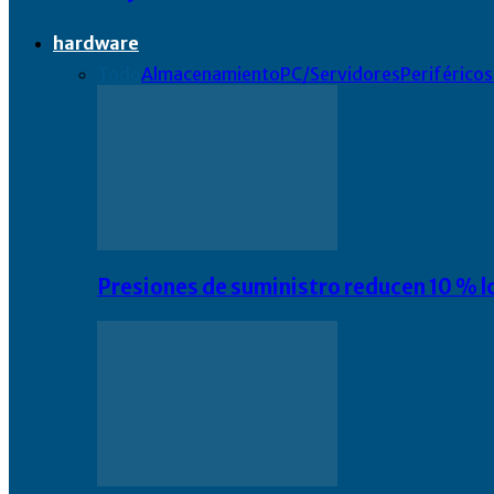
hardware
Todo
Almacenamiento
PC/Servidores
Periféricos
Presiones de suministro reducen 10 % l