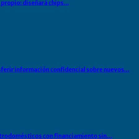
io propio: diseñará chips…
sferir información confidencial sobre nuevos…
ectrodomésticos con financiamiento sin…