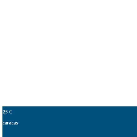
25
C
caracas