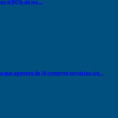
rán el 80% de los…
ra que agentes de IA compren servicios sin…