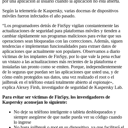
por una aplicación al usuario cuando la aplicación no está abierta.
Según la telemetría de Kaspersky, varias docenas de dispositivos
móviles fueron infectados el año pasado.
“Los programadores detrás de FinSpy vigilan constantemente las
actualizaciones de seguridad para plataformas móviles y tienden a
cambiar rápidamente sus programas maliciosos para evitar que sus
operaciones sean bloqueadas con las correcciones. Además, siguen
tendencias e implementan funcionalidades para extraer datos de
aplicaciones que actualmente son populares. Observamos a diario
víctimas de los implantes de FinSpy, por lo que vale la pena echar
un vistazo a las actualizaciones más recientes de la plataforma e
instalarlas tan pronto como se emiten. Porque, independientemente
de lo seguras que puedan ser las aplicaciones que usted usa, y de
cómo estén protegidos sus datos, una vez realizado el root o el
jailbreak en el teléfono estará totalmente abierto al espionaje»,
explica Alexey Firsh, investigador de seguridad de Kaspersky Lab.
Para evitar ser víctimas de FinSpy, los investigadores de
Kaspersky aconsejan lo siguiente:
No deje su teléfono inteligente o tableta desbloqueados y
siempre asegúrese de que nadie pueda ver su código cuando
lo ingrese
No haga
jailbreak
o
root
en su dispositivo, ya que facilitará el