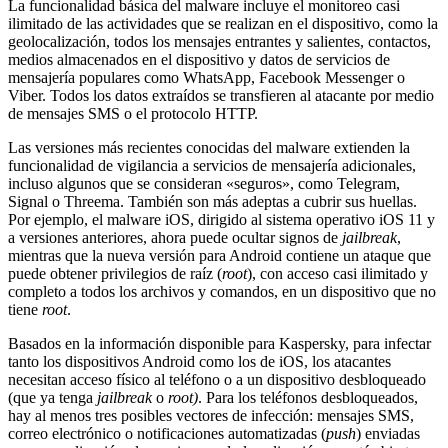
La funcionalidad básica del malware incluye el monitoreo casi
ilimitado de las actividades que se realizan en el dispositivo, como la
geolocalización, todos los mensajes entrantes y salientes, contactos,
medios almacenados en el dispositivo y datos de servicios de
mensajería populares como WhatsApp, Facebook Messenger o
Viber. Todos los datos extraídos se transfieren al atacante por medio
de mensajes SMS o el protocolo HTTP.
Las versiones más recientes conocidas del malware extienden la
funcionalidad de vigilancia a servicios de mensajería adicionales,
incluso algunos que se consideran «seguros», como Telegram,
Signal o Threema. También son más adeptas a cubrir sus huellas.
Por ejemplo, el malware iOS, dirigido al sistema operativo iOS 11 y
a versiones anteriores, ahora puede ocultar signos de
jailbreak
,
mientras que la nueva versión para Android contiene un ataque que
puede obtener privilegios de raíz (
root
), con acceso casi ilimitado y
completo a todos los archivos y comandos, en un dispositivo que no
tiene
root
.
Basados en la información disponible para Kaspersky, para infectar
tanto los dispositivos Android como los de iOS, los atacantes
necesitan acceso físico al teléfono o a un dispositivo desbloqueado
(que ya tenga
jailbreak
o
root)
. Para los teléfonos desbloqueados,
hay al menos tres posibles vectores de infección: mensajes SMS,
correo electrónico o notificaciones automatizadas (
push
) enviadas