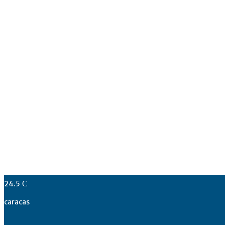
24.5
C
caracas