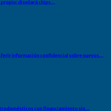
io propio: diseñará chips…
sferir información confidencial sobre nuevos…
ectrodomésticos con financiamiento sin…