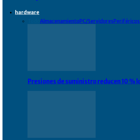
hardware
Todo
Almacenamiento
PC/Servidores
Periféricos
Presiones de suministro reducen 10 % l