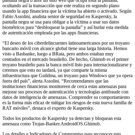
pantalla negra o abre un sitio web que ocupa toda la pantalla,
ocultando así la transacción que este realiza en segundo plano
usando la app financiera que la víctima ha abierto o activado. Según
Fabio Assolini, analista senior de seguridad en Kaspersky, la
pantalla negra se usa para obligar a la víctima a usar sus datos
biométricos para “desbloquear la pantalla” y así burlar esta medida
de autenticación empleada por las apps financieras.
“El deseo de los ciberdelincuentes latinoamericanos por un troyano
bancario móvil con alcance global tiene una larga historia. Hemos
visto a Basbanke, luego a BRata, pero ambos estaban muy
centrados en el mercado brasileño. De hecho, Ghimob es el primer
troyano brasileño para la banca móvil listo para internacionalizarse y
creemos que esto no tardará, ya que comparte la misma
infraestructura que Guildma, un troyano para Windows que ya opera
fuera del país”, alerta Assolini. “Recomendamos que las
instituciones financieras monitoreen de cerca estas amenazas para
mejorar sus procesos de autenticación y tecnologías antifraude con
datos de inteligencia de amenazas. Comprender su comportamiento
es la forma más eficaz de mitigar los riesgos de esta nueva familia de
RAT móviles”, destaca el experto de Kaspersky.
Todos los productos de Kaspersky ya detectan y bloquean esta
amenaza como Trojan-Banker.AndroidOS.Ghimob.
Los detalles e Indicadores de Compromiso para reconocer esta