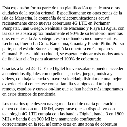
Esta expansión forma parte de una planificación que alcanza otras
ciudades de la región oriental. Específicamente en otras zonas de la
isla de Margarita, la compañía de telecomunicaciones activó
recientemente cinco nuevas coberturas 4G LTE en Porlamar,
Pampatar, Juan Griego, Península de Macanao y Playa El Agua, con
las cuales abarca aproximadamente el 90% de su territorio; mientras
que, en el estado Anzoátegui, están radiando cinco nuevos sitios:
Lechería, Puerto La Cruz, Barcelona, Guanta y Puerto Píritu. Por su
parte, en el estado Sucre se amplió la cobertura en Carúpano y
Cumaná. En esta última ciudad, se esperan colocar más nodos antes
de finalizar el año para alcanzar el 100% de cobertura.
Gracias a la red 4G LTE de Digitel los venezolanos pueden acceder
a contenidos digitales como películas, series, juegos, música y
videos, con baja latencia y mayor velocidad; disfrutar de una mejor
experiencia al conectarse con su familia y amigos o al trabajo
remoto, estudios y cursos on-line que se han hecho más importantes
en estos tiempos de pandemia.
Los usuarios que deseen navegar en la red de cuarta generación
deben contar con una USIM, asegurarse que su dispositivo con
tecnología 4G LTE cumpla con las bandas Digitel, banda 3 en 1800
MHz y banda 8 en 900 MHz y mantenerlo configurado
correctamente en la red, así como estar en una zona de cobertura