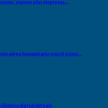
l sismo, expone a las empresas…
ente aéreo humanitario tras el sismo…
liencia digital del país