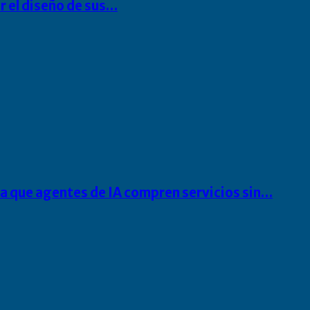
r el diseño de sus…
ra que agentes de IA compren servicios sin…