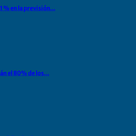
1 % en la previsión…
rán el 80% de los…