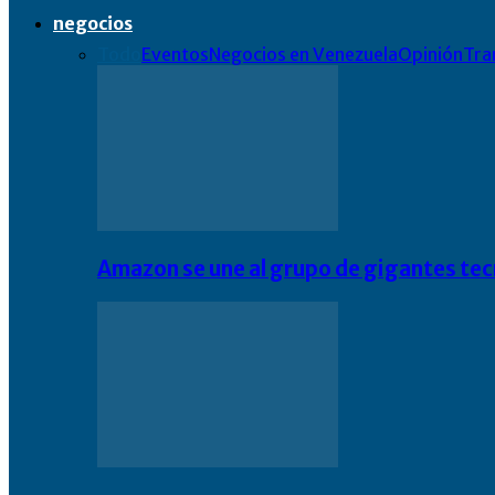
negocios
Todo
Eventos
Negocios en Venezuela
Opinión
Tra
Amazon se une al grupo de gigantes te