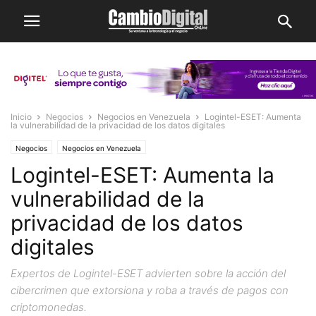
Inicio
Negocios
Negocios en Venezuela
Logintel-ESET: Aumenta
la vulnerabilidad de la privacidad de los datos digitales
Negocios
Negocios en Venezuela
Logintel-ESET: Aumenta la
vulnerabilidad de la
privacidad de los datos
digitales
Expertos de Logintel-ESET advierten sobre la acción del
cibercrimen que extorsiona y roba a través de pagos con
criptomonedas.