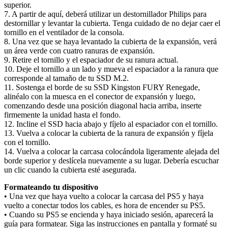
superior.
7. A partir de aquí, deberá utilizar un destornillador Philips para
destornillar y levantar la cubierta. Tenga cuidado de no dejar caer el
tornillo en el ventilador de la consola.
8. Una vez que se haya levantado la cubierta de la expansión, verá
un área verde con cuatro ranuras de expansión.
9. Retire el tornillo y el espaciador de su ranura actual.
10. Deje el tornillo a un lado y mueva el espaciador a la ranura que
corresponde al tamaño de tu SSD M.2.
11. Sostenga el borde de su SSD Kingston FURY Renegade,
alinéalo con la muesca en el conector de expansión y luego,
comenzando desde una posición diagonal hacia arriba, inserte
firmemente la unidad hasta el fondo.
12. Incline el SSD hacia abajo y fíjelo al espaciador con el tornillo.
13. Vuelva a colocar la cubierta de la ranura de expansión y fíjela
con el tornillo.
14. Vuelva a colocar la carcasa colocándola ligeramente alejada del
borde superior y deslícela nuevamente a su lugar. Debería escuchar
un clic cuando la cubierta esté asegurada.
Formateando tu dispositivo
• Una vez que haya vuelto a colocar la carcasa del PS5 y haya
vuelto a conectar todos los cables, es hora de encender su PS5.
• Cuando su PS5 se encienda y haya iniciado sesión, aparecerá la
guía para formatear. Siga las instrucciones en pantalla y formaté su