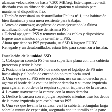
alcanzar velocidades de hasta 7,300 MB/seg. Este dispositivo está
diseñado con un difusor de calor de grafeno y aluminio para
mantener el dispositivo frío.
• También necesitará un destornillador Philips n° 1, una habitación
bien iluminada y una mesa resistente para trabajar.
• Antes de comenzar, asegúrese de estar ejecutando la última
actualización del software del sistema PS5.
• Deberá apagar tu PS5 y remover todos los cables y dispositivos.
Espere unos minutos a que se enfríe tu PS5.
Ahora que tiene su PS5 preparada, su SSD Kingston FURY
Renegade y un desatornillador, estará listo para comenzar a instalar.
Instalación de la unidad SSD
1. Coloque su consola PS5 en una superficie plana con una cubierta
protectora y retire la base.
2. Posicione la consola PS5 de modo que el logotipo de PS mire
hacia abajo y el botón de encendido no mire hacia usted.
3. Una vez que su PS5 esté en posición, use su mano derecha para
agarrar el borde de la esquina inferior derecha y su mano izquierda
para agarrar el borde de la esquina superior izquierda de la carcasa.
4. Levante suavemente la carcasa con la mano derecha.
5. Deslice la carcasa con el pulgar izquierdo mientras usas los dedos
de la mano izquierda para estabilizar su PS5.
6. Una vez que levante la carcasa, verá la cubierta rectangular larga
sobre la ranura de expansión, asegurada con un tornillo en la parte