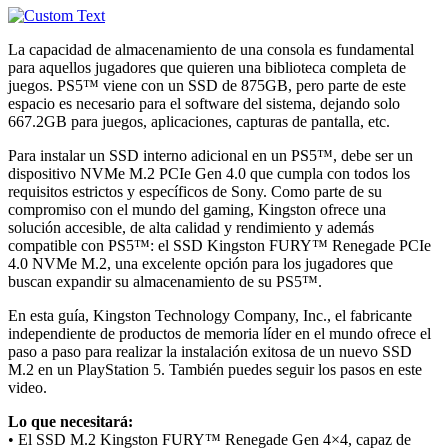
La capacidad de almacenamiento de una consola es fundamental
para aquellos jugadores que quieren una biblioteca completa de
juegos. PS5™ viene con un SSD de 875GB, pero parte de este
espacio es necesario para el software del sistema, dejando solo
667.2GB para juegos, aplicaciones, capturas de pantalla, etc.
Para instalar un SSD interno adicional en un PS5™, debe ser un
dispositivo NVMe M.2 PCIe Gen 4.0 que cumpla con todos los
requisitos estrictos y específicos de Sony. Como parte de su
compromiso con el mundo del gaming, Kingston ofrece una
solución accesible, de alta calidad y rendimiento y además
compatible con PS5™: el SSD Kingston FURY™ Renegade PCIe
4.0 NVMe M.2, una excelente opción para los jugadores que
buscan expandir su almacenamiento de su PS5™.
En esta guía, Kingston Technology Company, Inc., el fabricante
independiente de productos de memoria líder en el mundo ofrece el
paso a paso para realizar la instalación exitosa de un nuevo SSD
M.2 en un PlayStation 5. También puedes seguir los pasos en este
video.
Lo que necesitará:
• El SSD M.2 Kingston FURY™ Renegade Gen 4×4, capaz de