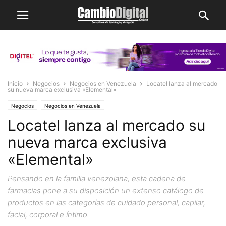
Inicio
Negocios
Negocios en Venezuela
Locatel lanza al mercado
su nueva marca exclusiva «Elemental»
Negocios
Negocios en Venezuela
Locatel lanza al mercado su
nueva marca exclusiva
«Elemental»
Pensando en la familia venezolana, esta cadena de
farmacias pone a su disposición un extenso catálogo de
productos en las categorías de cuidado personal, capilar,
facial, corporal e íntimo.