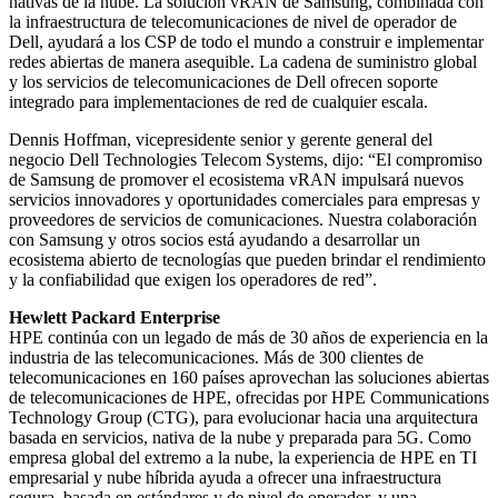
nativas de la nube. La solución vRAN de Samsung, combinada con
la infraestructura de telecomunicaciones de nivel de operador de
Dell, ayudará a los CSP de todo el mundo a construir e implementar
redes abiertas de manera asequible. La cadena de suministro global
y los servicios de telecomunicaciones de Dell ofrecen soporte
integrado para implementaciones de red de cualquier escala.
Dennis Hoffman, vicepresidente senior y gerente general del
negocio Dell Technologies Telecom Systems, dijo: “El compromiso
de Samsung de promover el ecosistema vRAN impulsará nuevos
servicios innovadores y oportunidades comerciales para empresas y
proveedores de servicios de comunicaciones. Nuestra colaboración
con Samsung y otros socios está ayudando a desarrollar un
ecosistema abierto de tecnologías que pueden brindar el rendimiento
y la confiabilidad que exigen los operadores de red”.
Hewlett Packard Enterprise
HPE continúa con un legado de más de 30 años de experiencia en la
industria de las telecomunicaciones. Más de 300 clientes de
telecomunicaciones en 160 países aprovechan las soluciones abiertas
de telecomunicaciones de HPE, ofrecidas por HPE Communications
Technology Group (CTG), para evolucionar hacia una arquitectura
basada en servicios, nativa de la nube y preparada para 5G. Como
empresa global del extremo a la nube, la experiencia de HPE en TI
empresarial y nube híbrida ayuda a ofrecer una infraestructura
segura, basada en estándares y de nivel de operador, y una