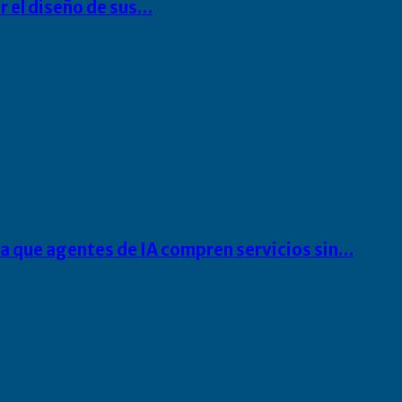
r el diseño de sus…
ra que agentes de IA compren servicios sin…