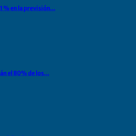
1 % en la previsión…
rán el 80% de los…