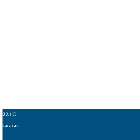
22.1
C
caracas