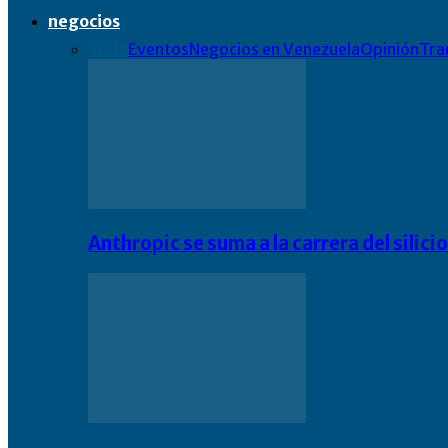
negocios
Todo
Eventos
Negocios en Venezuela
Opinión
Tra
Anthropic se suma a la carrera del silic