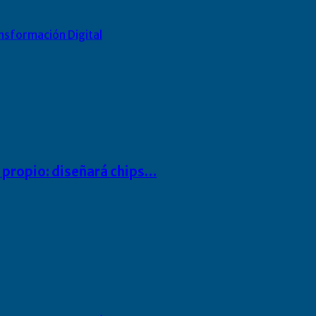
nsformación Digital
io propio: diseñará chips…