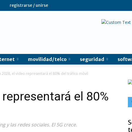
registrarse / unirse
ternet
movilidad/telco
seguridad
softw
n 2028, el video representará el 80% del tráfico móvil
o representará el 80%
S
g y las redes sociales. El 5G crece.
t