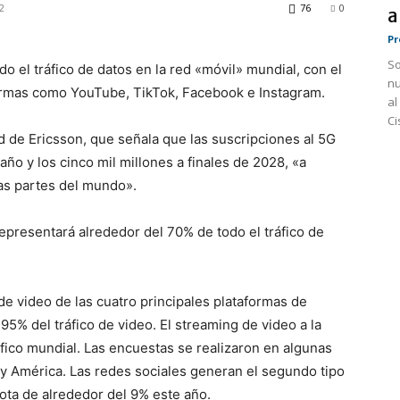
2
76
0
a
Pr
So
o el tráfico de datos en la red «móvil» mundial, con el
nu
formas como YouTube, TikTok, Facebook e Instagram.
al
Ci
d de Ericsson, que señala que las suscripciones al 5G
año y los cinco mil millones a finales de 2028, «a
as partes del mundo».
representará alrededor del 70% de todo el tráfico de
de video de las cuatro principales plataformas de
95% del tráfico de video. El streaming de video a la
áfico mundial. Las encuestas se realizaron en algunas
y América. Las redes sociales generan el segundo tipo
ota de alrededor del 9% este año.