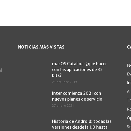
NOTICIAS MÁS VISTAS
C
macOS Catalina: ¿qué hacer
N
con las aplicaciones de 32
l
E
bits?
23 octubre 2019
In
A
Inter comienza 2021 con
nuevos planes de servicio
Tr
27 enero 2021
Re
O
Historia de Android: todas las
Se
versiones desde la 1.0 hasta