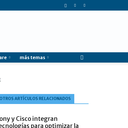
are
más temas
OTROS ARTÍCULOS RELACIONADOS
ony y Cisco integran
ecnologías para optimizar la