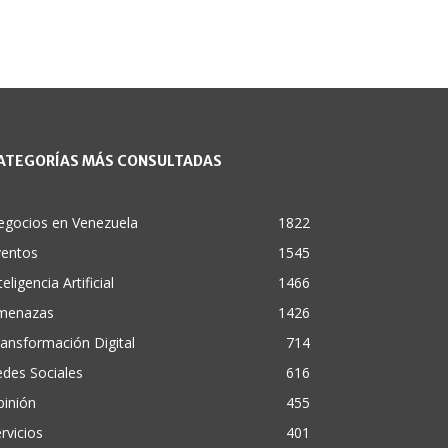
ATEGORÍAS MÁS CONSULTADAS
egocios en Venezuela
1822
ventos
1545
teligencia Artificial
1466
menazas
1426
ansformación Digital
714
des Sociales
616
pinión
455
rvicios
401