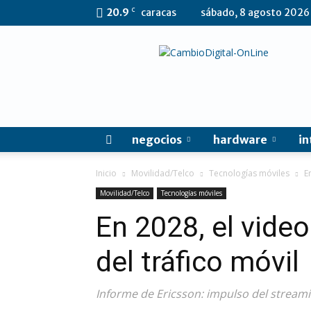
C
20.9
caracas
sábado, 8 agosto 2026
CambioDigital
OnLine
negocios
hardware
in
Inicio
Movilidad/Telco
Tecnologías móviles
E
Movilidad/Telco
Tecnologías móviles
En 2028, el vide
del tráfico móvil
Informe de Ericsson: impulso del streamin