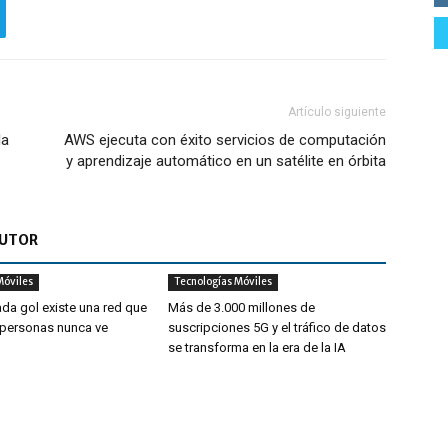
Artículo siguiente
la
AWS ejecuta con éxito servicios de computación
y aprendizaje automático en un satélite en órbita
AUTOR
Móviles
Tecnologías Móviles
da gol existe una red que
Más de 3.000 millones de
 personas nunca ve
suscripciones 5G y el tráfico de datos
se transforma en la era de la IA