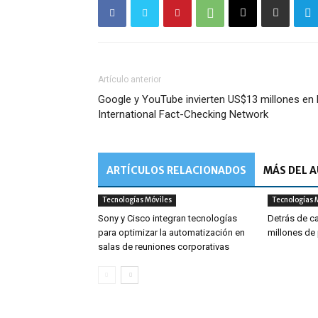
Artículo anterior
Google y YouTube invierten US$13 millones en 
International Fact-Checking Network
ARTÍCULOS RELACIONADOS
MÁS DEL 
Tecnologías Móviles
Tecnologías 
Sony y Cisco integran tecnologías
Detrás de ca
para optimizar la automatización en
millones de
salas de reuniones corporativas