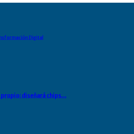
nsformación Digital
io propio: diseñará chips…