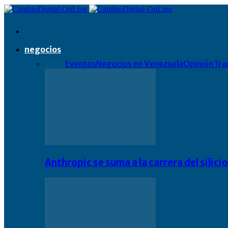
negocios
Todo
Eventos
Negocios en Venezuela
Opinión
Tra
Anthropic se suma a la carrera del silic