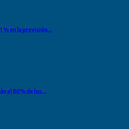
1 % en la previsión…
rán el 80% de los…