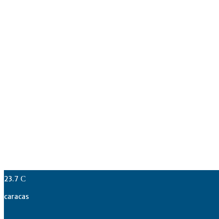
23.7
C
caracas