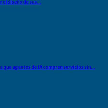
r el diseño de sus…
ra que agentes de IA compren servicios sin…