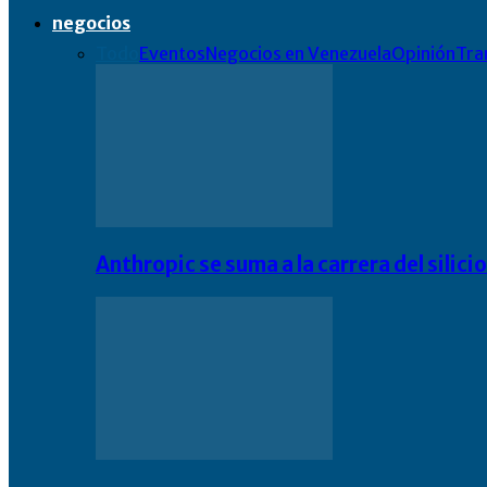
negocios
Todo
Eventos
Negocios en Venezuela
Opinión
Tra
Anthropic se suma a la carrera del silic