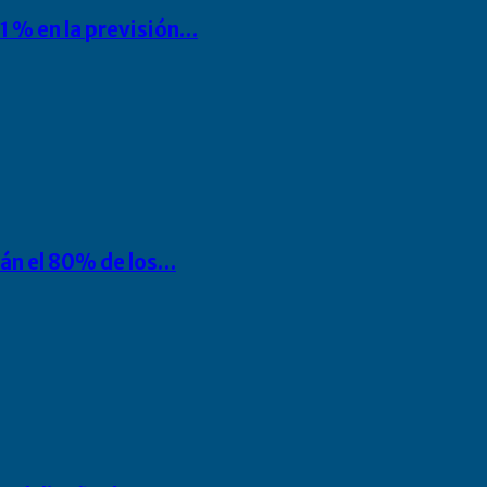
1 % en la previsión…
rán el 80% de los…