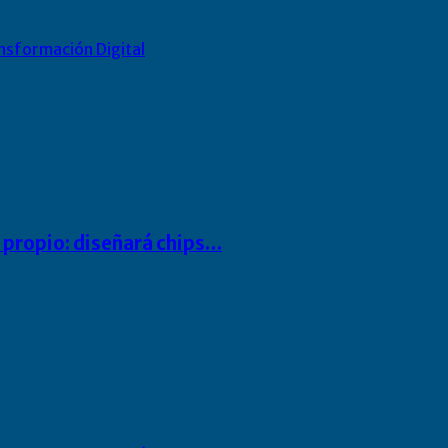
nsformación Digital
io propio: diseñará chips…