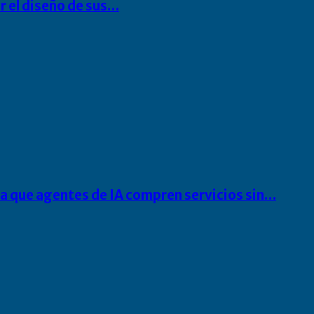
r el diseño de sus…
ra que agentes de IA compren servicios sin…