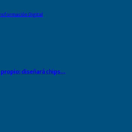
nsformación Digital
io propio: diseñará chips…