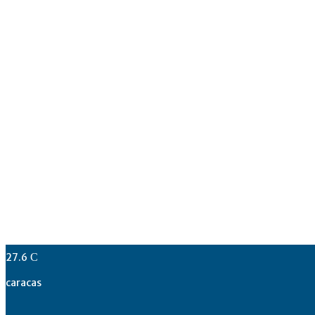
27.6
C
caracas