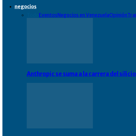
negocios
Todo
Eventos
Negocios en Venezuela
Opinión
Tra
Anthropic se suma a la carrera del silic