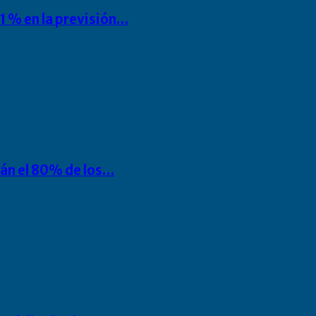
1 % en la previsión…
rán el 80% de los…