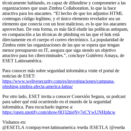
técnicamente hablando, es capaz de difundirse y comprometer a las
organizaciones que usan Zimbra Collaboration, lo que la hace
atractiva para los atacantes. “El hecho de que los adjuntos HTML
contengas código legítimo, y el único elemento revelador sea un
elemento que conecta con un host malicioso, es lo que los atacantes
aprovechan. De esta forma, es más fácil eludir las políticas antispam,
en comparación a las técnicas de phishing en las que el link está
directamente en el cuerpo el correo electrónico. La popularidad de
Zimbra entre las organizaciones de las que se espera que tengan
menor presupuesto en IT, asegura que siga siendo un objetivo
atractivo para los cibercriminales.”, concluye Gutiérrez Amaya, de
ESET Latinoamérica.
Para conocer más sobre seguridad informática visite el portal de
noticias de ESET:
https://www.welivesecurity.com/es/investigaciones/campana-
phishing-zimbra-afecta-america-latina/
Por otro lado, ESET invita a conocer Conexión Segura, su podcast
para saber qué está ocurriendo en el mundo de la seguridad
informática. Para escucharlo ingrese a:
https://open.spotify.com/show/0Q32tisjNy7eCYwUNHphcw
Visítanos en:
@ESETLA /compay/eset-latinoamerica /esetla /ESETLA /@esetla