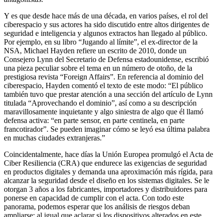
Y es que desde hace más de una década, en varios países, el rol del
ciberespacio y sus actores ha sido discutido entre altos dirigentes de
seguridad e inteligencia y algunos extractos han llegado al público.
Por ejemplo, en su libro “Jugando al límite”, el ex-director de la
NSA, Michael Hayden refiere un escrito de 2010, donde un
Consejero Lynn del Secretario de Defensa estadounidense, escribió
una pieza peculiar sobre el tema en un número de otoño, de la
prestigiosa revista “Foreign Affairs”. En referencia al dominio del
ciberespacio, Hayden comentó el texto de este modo: “El público
también tuvo que prestar atención a una sección del artículo de Lynn
titulada “Aprovechando el dominio”, así como a su descripción
maravillosamente inquietante y algo siniestra de algo que él llamó
defensa activa: “en parte sensor, en parte centinela, en parte
francotirador”. Se pueden imaginar cómo se leyó esa última palabra
en muchas ciudades extranjeras.”
Coincidentalmente, hace días la Unión Europea promulgó el Acta de
Ciber Resiliencia (CRA) que endurece las exigencias de seguridad
en productos digitales y demanda una aproximación más rígida, para
alcanzar la seguridad desde el diseño en los sistemas digitales. Se le
otorgan 3 años a los fabricantes, importadores y distribuidores para
ponerse en capacidad de cumplir con el acta. Con todo este
panorama, podemos esperar que los análisis de riesgos deban
ampliarse; al igual que aclarar si los dispositivos alterados en este