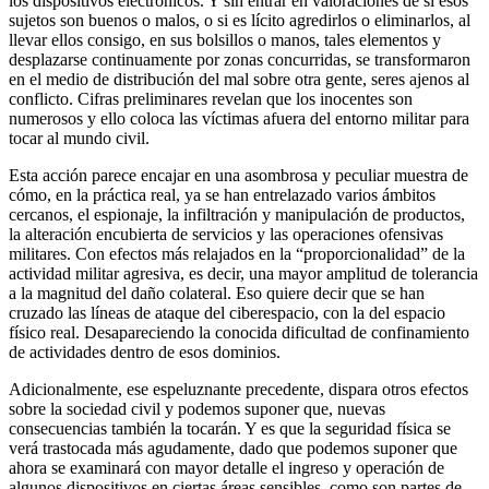
los dispositivos electrónicos. Y sin entrar en valoraciones de si esos
sujetos son buenos o malos, o si es lícito agredirlos o eliminarlos, al
llevar ellos consigo, en sus bolsillos o manos, tales elementos y
desplazarse continuamente por zonas concurridas, se transformaron
en el medio de distribución del mal sobre otra gente, seres ajenos al
conflicto. Cifras preliminares revelan que los inocentes son
numerosos y ello coloca las víctimas afuera del entorno militar para
tocar al mundo civil.
Esta acción parece encajar en una asombrosa y peculiar muestra de
cómo, en la práctica real, ya se han entrelazado varios ámbitos
cercanos, el espionaje, la infiltración y manipulación de productos,
la alteración encubierta de servicios y las operaciones ofensivas
militares. Con efectos más relajados en la “proporcionalidad” de la
actividad militar agresiva, es decir, una mayor amplitud de tolerancia
a la magnitud del daño colateral. Eso quiere decir que se han
cruzado las líneas de ataque del ciberespacio, con la del espacio
físico real. Desapareciendo la conocida dificultad de confinamiento
de actividades dentro de esos dominios.
Adicionalmente, ese espeluznante precedente, dispara otros efectos
sobre la sociedad civil y podemos suponer que, nuevas
consecuencias también la tocarán. Y es que la seguridad física se
verá trastocada más agudamente, dado que podemos suponer que
ahora se examinará con mayor detalle el ingreso y operación de
algunos dispositivos en ciertas áreas sensibles, como son partes de