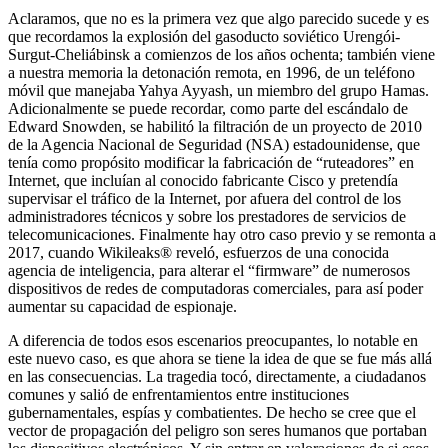
Aclaramos, que no es la primera vez que algo parecido sucede y es
que recordamos la explosión del gasoducto soviético Urengói-
Surgut-Cheliábinsk a comienzos de los años ochenta; también viene
a nuestra memoria la detonación remota, en 1996, de un teléfono
móvil que manejaba Yahya Ayyash, un miembro del grupo Hamas.
Adicionalmente se puede recordar, como parte del escándalo de
Edward Snowden, se habilitó la filtración de un proyecto de 2010
de la Agencia Nacional de Seguridad (NSA) estadounidense, que
tenía como propósito modificar la fabricación de “ruteadores” en
Internet, que incluían al conocido fabricante Cisco y pretendía
supervisar el tráfico de la Internet, por afuera del control de los
administradores técnicos y sobre los prestadores de servicios de
telecomunicaciones. Finalmente hay otro caso previo y se remonta a
2017, cuando Wikileaks® reveló, esfuerzos de una conocida
agencia de inteligencia, para alterar el “firmware” de numerosos
dispositivos de redes de computadoras comerciales, para así poder
aumentar su capacidad de espionaje.
A diferencia de todos esos escenarios preocupantes, lo notable en
este nuevo caso, es que ahora se tiene la idea de que se fue más allá
en las consecuencias. La tragedia tocó, directamente, a ciudadanos
comunes y salió de enfrentamientos entre instituciones
gubernamentales, espías y combatientes. De hecho se cree que el
vector de propagación del peligro son seres humanos que portaban