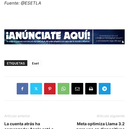
Fuente: @ESETLA
ETIQUETAS
Eset
Artículo anterior
Artículo siguiente
La cuenta atrás ha
Meta optimiza Llama 3.2