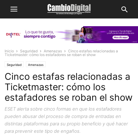
Inicio
Seguridad
Amenazas
Cinco estafas relacionadas a
Ticketmaster: cómo los estafadores se roban el show
Seguridad
Amenazas
Cinco estafas relacionadas a
Ticketmaster: cómo los
estafadores se roban el show
ESET alerta sobre cinco formas en que los estafadores
pueden abusar del proceso de compra de entradas en
distintas plataformas para su propio beneficio y qué hacer
para prevenir este tipo de engaños.