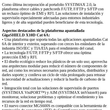
Como última incorporación al portafolio SYSTIMAX 2.0, la
plataforma ofrece cables y patchcords F/UTP, F/FTP y S/FTP con
un rechazo óptimo de EMI y RFI. Las soluciones de instalación y
supervisión especialmente adecuadas para entornos industriales
ligeros y de alta seguridad pueden beneficiarse de esta tecnología.
Aspectos destacados de la plataforma apantallada
GigaSHIELD X10D Cat 6A:
• Una plataforma que soporta todas las aplicaciones apantalladas Cat
6A de interior y exterior, superando con creces los estándares de la
industria ISO/IEC y TIA/EIA para el rendimiento del canal.
• La tecnología F/UTP, F/FTP y S/FTP ofrece una óptima
protección EMI y RFI.
• El diseño ecológico reduce los plásticos de un solo uso; aprovecha
una arquitectura modular para reducir el número de componentes de
red, así como los recursos necesarios para producirlos, distribuirlos y
darles soporte; y conlleva un ciclo de vida prolongado para retrasar
la necesidad de actualizaciones y reducir la huella de carbono de la
red.
• Integración total con las soluciones de supervisión de puertos
(SYSTIMAX VisiPORT™) y AIM (SYSTIMAX imVision®) para
monitorear, solucionar problemas y optimizar el rendimiento y los
recursos de la red en tiempo real.
• El nuevo conector MGS600S es compatible con la herramienta de