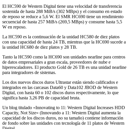
El HC590 de Western Digital tiene una velocidad de transferencia
sostenida de hasta 288 MiB/s (302 MBps) y el consumo en estado
de reposo se reduce a 5,6 W. El SMR HC690 tiene un rendimiento
secuencial de hasta 257 MiB/s (269,5 MBps) y consume hasta 5,5
W en reposo.
La HC590 es la continuación de la unidad HC580 de diez platos
con una capacidad de hasta 24 TB, mientras que la HC690 sucede a
la unidad HC680 de diez platos y 28 TB.
Tanto la HC590 como la HC690 son unidades nearline para centros
de datos empresariales a gran escala, proveedores de nube e
hiperescaladores. El producto Gold de 26 TB es una unidad nearline
para integradores de sistemas.
Los dos nuevos discos duros Ultrastar están siendo calificados e
integrados en las carcasas Data60 y Data102 JBOD de Western
Digital, con hasta 60 o 102 discos duros respectivamente, lo que
significa hasta 3,26 PB de capacidad bruta.
Un blog titulado «Innovating to 11: Western Digital Increases HDD
Capacity, Not Size» (Innovando a 11: Western Digital aumenta la
capacidad de los discos duros, no su tamaño) contiene información
de fondo sobre las unidades con tecnología de 11 platos de Western
Digital.