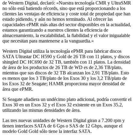
de Western Digital, declaró: «Nuestra tecnología CMR y UltraSMR
no sólo está batiendo récords, sino que está proporcionando a los
clientes las ventajas de eficiencia y coste total de propiedad que han
estado pidiendo, y aún no hemos terminado. Al ofrecer las
capacidades ePMR más altas del sector disponibles en la actualidad,
estamos garantizando a nuestros clientes la eficiencia de
almacenamiento, la escalabilidad, la fiabilidad y el valor inigualable
que necesitan para mantenerse a la vanguardia.»
Western Digital utiliza la tecnología ePMR para fabricar discos
SATA Ultrastar DC H590 y Gold de 26 TB con 11 platos, y discos
shingled DC HC690 de 32 TB, también con 11 platos. La densidad
de área de los productos de 26 TB de WD es de 2,36 TB/plato,
mientras que sus discos de 32 TB alcanzan los 2,91 TB/plato. Esto
es menos que los 3 TB/plato de los Exos 30 y los 3,2 TB/plato de
los Exos 32 de Seagate; HAMR proporciona mayor densidad de
área que ePMR.
Si Seagate añadiera un undécimo plato adicional, podría convertir el
Exos 30 en un Exos 32 y el Exos 32 existente en un Exos 35.2,
utilizando las mismas densidades de área.
Las tres nuevas unidades de Western Digital giran a 7.200 rpm y
tienen interfaces SATA de 6 Gps o SAS de 12 Gbps, aunque el
modelo Gold Gold sólo tiene la interfaz SATA.