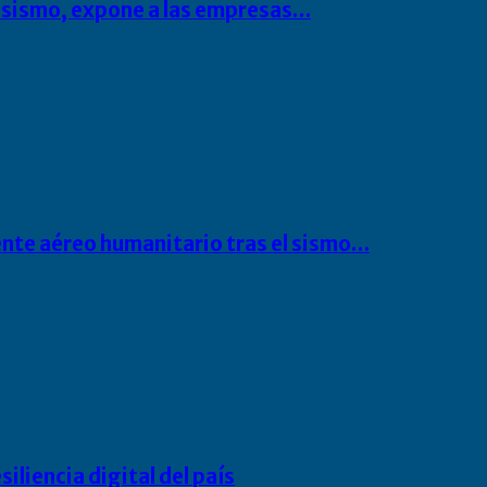
l sismo, expone a las empresas…
ente aéreo humanitario tras el sismo…
liencia digital del país