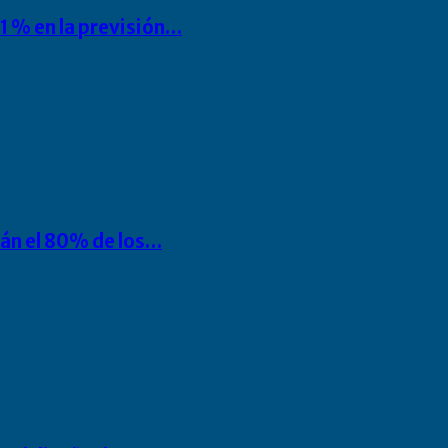
1 % en la previsión…
rán el 80% de los…