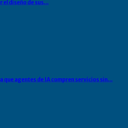
r el diseño de sus…
ra que agentes de IA compren servicios sin…