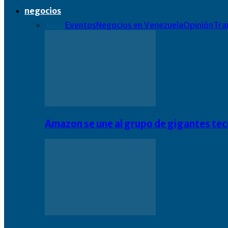
negocios
Todo
Eventos
Negocios en Venezuela
Opinión
Tra
Amazon se une al grupo de gigantes te