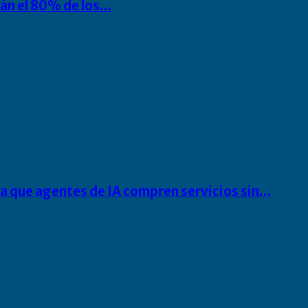
rán el 80% de los…
ra que agentes de IA compren servicios sin…