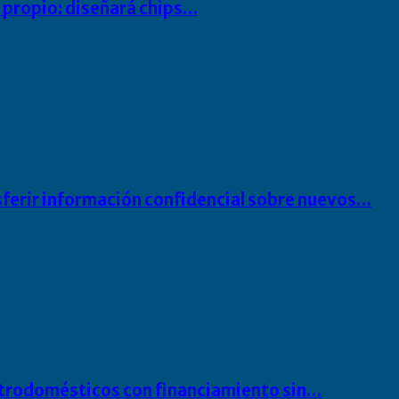
io propio: diseñará chips…
sferir información confidencial sobre nuevos…
ectrodomésticos con financiamiento sin…