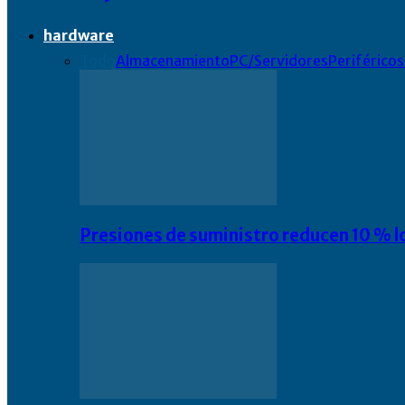
hardware
Todo
Almacenamiento
PC/Servidores
Periféricos
Presiones de suministro reducen 10 % l