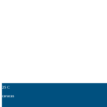
25
C
caracas